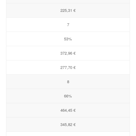
225,31 €
7
53%
372,96 €
277,70 €
8
66%
464,45 €
345,82 €