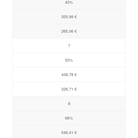
43%
355,99 €
265,06 €
7
53%
438,78 €
326,71 €
8
66%
546,41 €