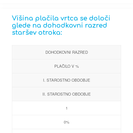
Višina plačila vrtca se določi
glede na dohodkovni razred
staršev otroka:
DOHODKOVNI RAZRED
PLAČILO V %
I. STAROSTNO OBDOBJE
II. STAROSTNO OBDOBJE
1
0%