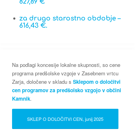
827,89 €
za drugo starostno obdobje –
616,43 €.
Na podlagi koncesije lokalne skupnosti, so cene
programa predšolske vzgoje v Zasebnem vrtcu
Zarja, določene v skladu s
Sklepom o določitvi
cen programov za predšolsko vzgojo v občini
.
Kamnik
SKLEP O DOLOČITVI CEN, junij 2025