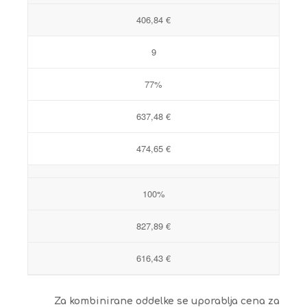
406,84 €
9
77%
637,48 €
474,65 €
100%
827,89 €
616,43 €
Za kombinirane oddelke se uporablja cena za