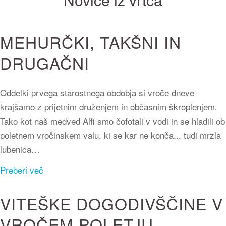
MEHURČKI, TAKŠNI IN
DRUGAČNI
Oddelki prvega starostnega obdobja si vroče dneve
krajšamo z prijetnim druženjem in občasnim škroplenjem.
Tako kot naš medved Alfi smo čofotali v vodi in se hladili ob
poletnem vročinskem valu, ki se kar ne konča... tudi mrzla
lubenica…
Preberi več
VITEŠKE DOGODIVŠČINE V
VROČEM POLETJU