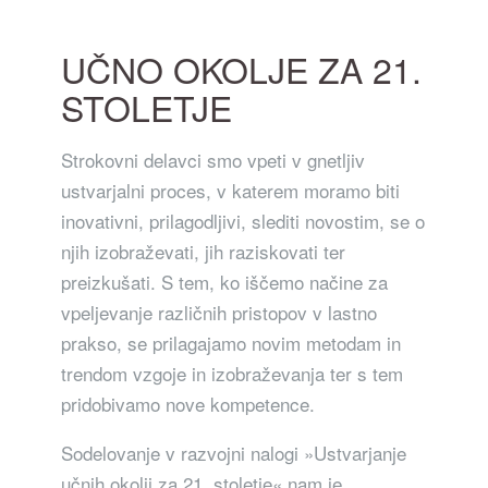
UČNO OKOLJE ZA 21.
STOLETJE
Strokovni delavci smo vpeti v gnetljiv
ustvarjalni proces, v katerem moramo biti
inovativni, prilagodljivi, slediti novostim, se o
njih izobraževati, jih raziskovati ter
preizkušati. S tem, ko iščemo načine za
vpeljevanje različnih pristopov v lastno
prakso, se prilagajamo novim metodam in
trendom vzgoje in izobraževanja ter s tem
pridobivamo nove kompetence.
Sodelovanje v razvojni nalogi »Ustvarjanje
učnih okolij za 21. stoletje« nam je