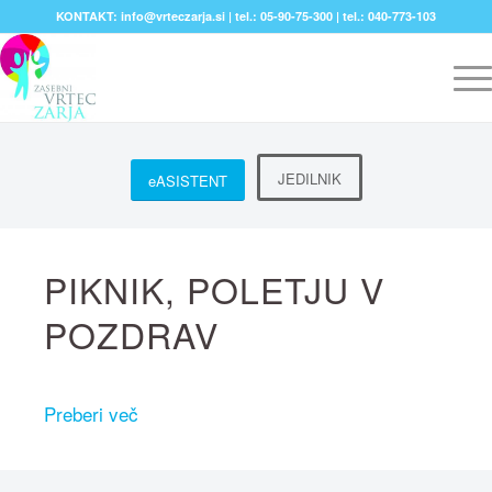
KONTAKT: info@vrteczarja.si | tel.: 05-90-75-300 | tel.: 040-773-103
JEDILNIK
eASISTENT
PIKNIK, POLETJU V
POZDRAV
Preberi več