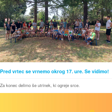
Pred vrtec se vrnemo okrog 17. ure. Se vidimo!
Za konec delimo še utrinek, ki ogreje srce.