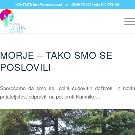
KONTAKT: info@vrteczarja.si | tel.: 05-90-75-300 | tel.: 040-773-103
MORJE – TAKO SMO SE
POSLOVILI
Sporočamo da smo se, polni čudovitih doživetij in novih
prijateljstev, odpravili na pot proti Kamniku…