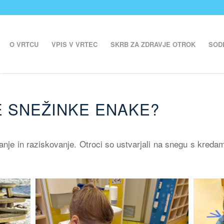
O VRTCU
VPIS V VRTEC
SKRB ZA ZDRAVJE OTROK
SOD
E SNEŽINKE ENAKE?
anje in raziskovanje. Otroci so ustvarjali na snegu s kredami 