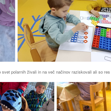
o svet polarnih živali in na več načinov raziskovali ali so r