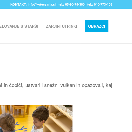
KONTAKT: info@vrteczarja.si | tel.: 05-90-75-300 | tel.: 040-773-103
ELOVANJE S STARŠI
ZARJINI UTRINKI
OBRAZCI
in čopiči, ustvarili snežni vulkan in opazovali, kaj