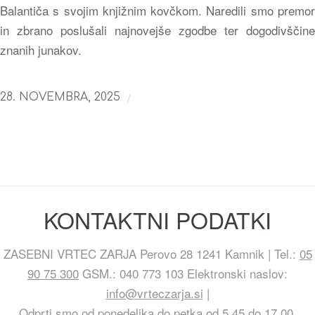
Balantiča s svojim knjižnim kovčkom. Naredili smo premor
in zbrano poslušali najnovejše zgodbe ter dogodivščine
znanih junakov.
/
28. NOVEMBRA, 2025
KONTAKTNI PODATKI
ZASEBNI VRTEC ZARJA Perovo 28 1241 Kamnik | Tel.:
05
90 75 300
GSM.: 040 773 103 Elektronski naslov:
info@vrteczarja.si
|
Odprti smo od ponedeljka do petka od 5.45 do 17.00.