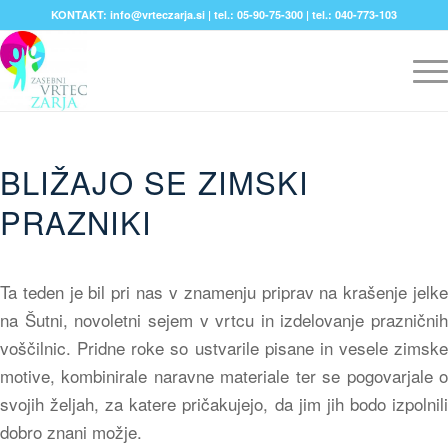
KONTAKT: info@vrteczarja.si | tel.: 05-90-75-300 | tel.: 040-773-103
BLIŽAJO SE ZIMSKI
PRAZNIKI
Ta teden je bil pri nas v znamenju priprav na krašenje jelke
na Šutni, novoletni sejem v vrtcu in izdelovanje prazničnih
voščilnic. Pridne roke so ustvarile pisane in vesele zimske
motive, kombinirale naravne materiale ter se pogovarjale o
svojih željah, za katere pričakujejo, da jim jih bodo izpolnili
dobro znani možje.