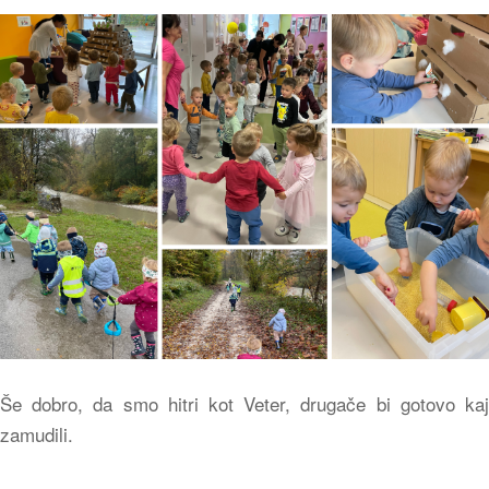
Še dobro, da smo hitri kot Veter, drugače bi gotovo kaj
zamudili.