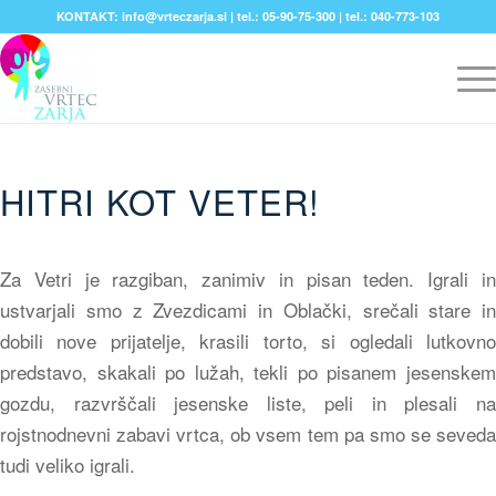
KONTAKT: info@vrteczarja.si | tel.: 05-90-75-300 | tel.: 040-773-103
HITRI KOT VETER!
Za Vetri je razgiban, zanimiv in pisan teden. Igrali in
ustvarjali smo z Zvezdicami in Oblački, srečali stare in
dobili nove prijatelje, krasili torto, si ogledali lutkovno
predstavo, skakali po lužah, tekli po pisanem jesenskem
gozdu, razvrščali jesenske liste, peli in plesali na
rojstnodnevni zabavi vrtca, ob vsem tem pa smo se seveda
tudi veliko igrali.