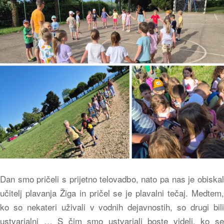
Dan smo pričeli s prijetno telovadbo, nato pa nas je obiskal
učitelj plavanja Žiga in pričel se je plavalni tečaj. Medtem,
ko so nekateri uživali v vodnih dejavnostih, so drugi bili
ustvarjalni … S čim smo ustvarjali boste videli, ko se