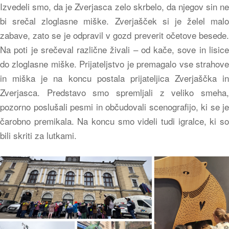
Izvedeli smo, da je Zverjasca zelo skrbelo, da njegov sin ne
bi srečal zloglasne miške. Zverjašček si je želel malo
zabave, zato se je odpravil v gozd preverit očetove besede.
Na poti je srečeval različne živali – od kače, sove in lisice
do zloglasne miške. Prijateljstvo je premagalo vse strahove
in miška je na koncu postala prijateljica Zverjaščka in
Zverjasca. Predstavo smo spremljali z veliko smeha,
pozorno poslušali pesmi in občudovali scenografijo, ki se je
čarobno premikala. Na koncu smo videli tudi igralce, ki so
bili skriti za lutkami.