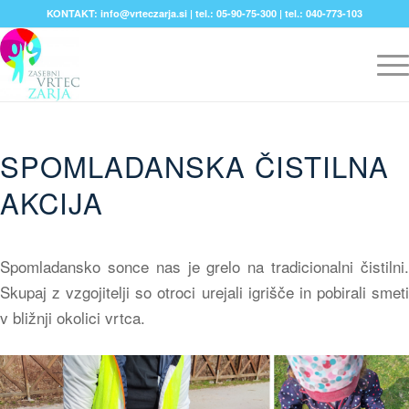
KONTAKT: info@vrteczarja.si | tel.: 05-90-75-300 | tel.: 040-773-103
SPOMLADANSKA ČISTILNA
AKCIJA
Spomladansko sonce nas je grelo na tradicionalni čistilni.
Skupaj z vzgojitelji so otroci urejali igrišče in pobirali smeti
v bližnji okolici vrtca.