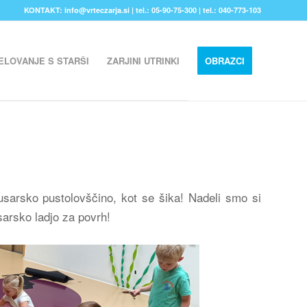
KONTAKT: info@vrteczarja.si | tel.: 05-90-75-300 | tel.: 040-773-103
ELOVANJE S STARŠI
ZARJINI UTRINKI
OBRAZCI
gusarsko pustolovščino, kot se šika! Nadeli smo si
sarsko ladjo za povrh!