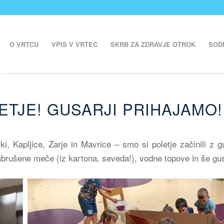
O VRTCU
VPIS V VRTEC
SKRB ZA ZDRAVJE OTROK
SOD
ETJE! GUSARJI PRIHAJAMO!
ki, Kapljice, Zarje in Mavrice – smo si poletje začinili z 
nabrušene meče (iz kartona, seveda!), vodne topove in še gu