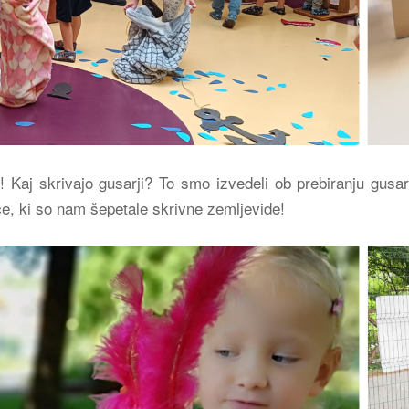
! Kaj skrivajo gusarji? To smo izvedeli ob prebiranju gusa
ice, ki so nam šepetale skrivne zemljevide!