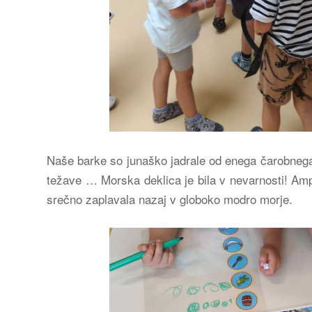
Naše barke so junaško jadrale od enega čarobnega o
težave … Morska deklica je bila v nevarnosti! Ampa
srečno zaplavala nazaj v globoko modro morje.