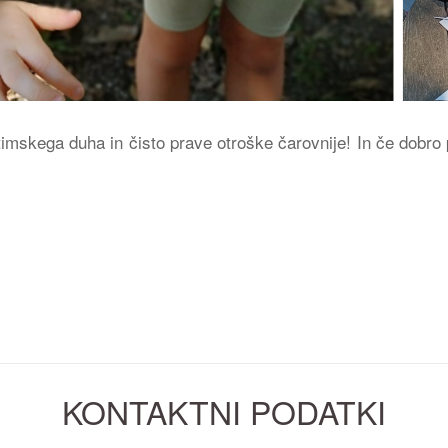
timskega duha in čisto prave otroške čarovnije! In če dobr
KONTAKTNI PODATKI