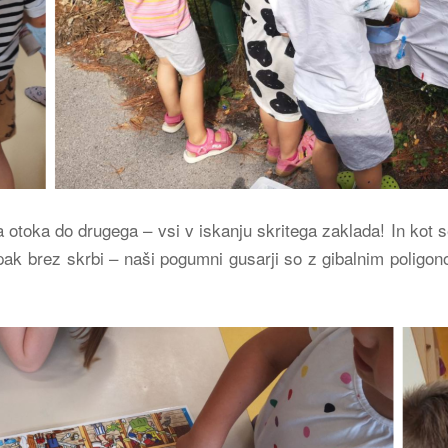
toka do drugega – vsi v iskanju skritega zaklada! In kot s
k brez skrbi – naši pogumni gusarji so z gibalnim poligonom