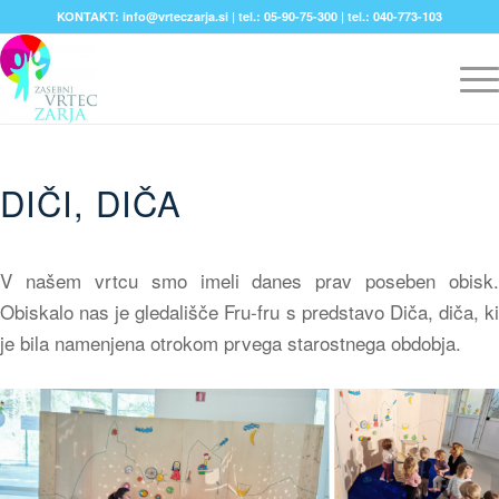
KONTAKT: info@vrteczarja.si | tel.: 05-90-75-300 | tel.: 040-773-103
DIČI, DIČA
V našem vrtcu smo imeli danes prav poseben obisk.
Obiskalo nas je gledališče Fru-fru s predstavo Diča, diča, ki
je bila namenjena otrokom prvega starostnega obdobja.